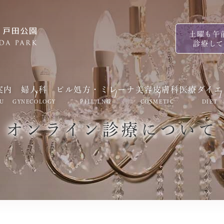
土曜も午
診療し
案内
婦人科
ピル処方・ミレーナ
美容皮膚科
医療ダイエ
U
GYNECOLOGY
PILL/LNG
COSMETIC
DIET
オンライン診療について