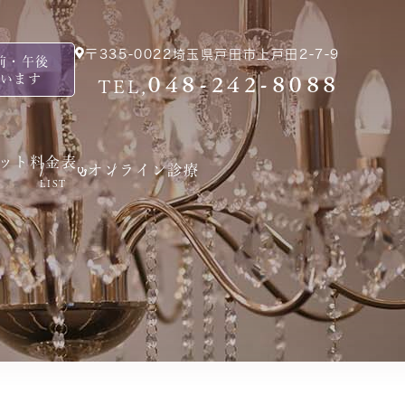
〒335-0022
埼玉県戸田市上戸田2-7-9
前・午後
ています
048-242-8088
TEL,
ット
料金表
オンライン診療
LIST