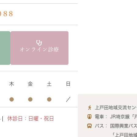
088
オンライン診療
木
金
土
日
●
●
●
／
上戸田地域交流セン
電車：
JR埼京線「
み
休診日：日曜・祝日
バス：
国際興業バス
「上戸田地