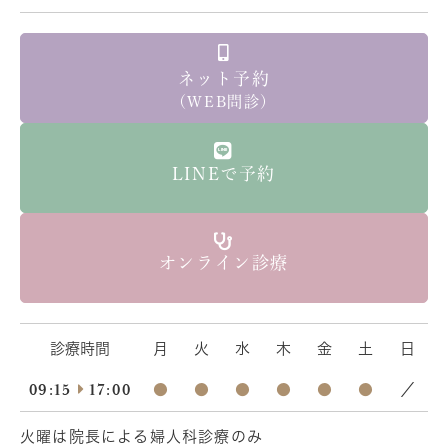
ネット予約
（WEB問診）
LINEで予約
オンライン診療
診療時間
月
火
水
木
金
土
日
09:15
17:00
●
●
●
●
●
●
／
火曜は院長による婦人科診療のみ