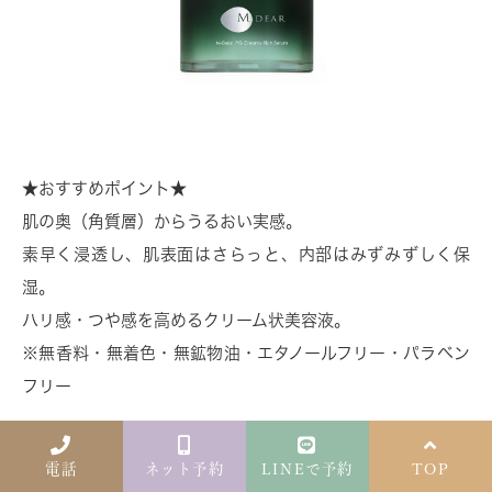
★おすすめポイント★
肌の奥（角質層）からうるおい実感。
素早く浸透し、肌表面はさらっと、内部はみずみずしく保
湿。
ハリ感・つや感を高めるクリーム状美容液。
※無香料・無着色・無鉱物油・エタノールフリー・パラベン
フリー
■プロテオグリカン（保湿・整肌成分）
肌や軟骨など体内に広く分布。水分保持力に優れている上
電話
ネット予約
LINEで予約
TOP