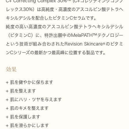
C+ Correcting Complex 30%™ (C+コレクティングコンプ
レックス30%）は高純度・高濃度のアスコルビン酸テトラヘ
キシルデシルを配合したビタミンCセラムです。
純度の高い高濃度のアスコルビン酸テトラヘキシルデシル
（ビタミンC）に、特許出願中のMelaPATH™テクノロジー
という技術が組み合わされたRevision Skincare®のビタミ
ンCシリーズの最新かつ最高峰に位置する製品です。
効果
+ 肌を健やかに保ちます
+ 肌を整えます
+ 肌にハリ・ツヤを与えます
+ 肌のキメを整えます
+ 肌を保護します
+ 肌を滑らかにします