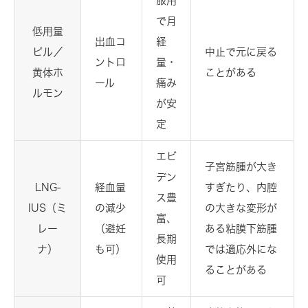
服用
で月
低用量
出血コ
経
ピル／
中止で元に戻る
ントロ
量・
黄体ホ
ことがある
ール
痛み
ルモン
が安
定
エビ
子宮筋腫が大き
デン
LNG-
経血量
すぎたり、内腔
ス豊
IUS（ミ
の減少
の大きな変形が
富、
レー
（避妊
ある粘膜下筋腫
長期
ナ）
も可）
では適応外にな
使用
ることがある
可