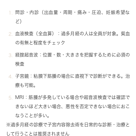
問診・内診
（出血量・周期・痛み・圧迫、妊娠希望な
ど）
血液検査（全血算）
：過多月経の人は
全員
が対象。貧血
の有無と程度をチェック
経腟超音波
：位置・数・大きさを把握するために必須の
検査
子宮鏡
：粘膜下筋腫の場合に直視下で診断ができる。治
療も可能。
MRI
：筋腫が多発している場合や超音波検査では確認で
きないほど大きい場合、悪性を否定できない場合におこ
なうことが多い。
※過多月経の診療で
子宮内容除去術を日常的な診断・治療と
して行うことは推奨されません