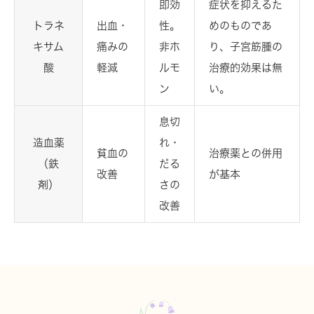
即効
症状を抑えるた
トラネ
出血・
性。
めのものであ
キサム
痛みの
非ホ
り、子宮筋腫の
酸
軽減
ルモ
治療的効果は無
ン
い。
息切
造血薬
れ・
貧血の
治療薬との併用
（鉄
だる
改善
が基本
剤）
さの
改善