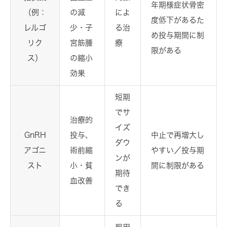
年期様症状骨密
（例：
の減
によ
度低下があるた
レルゴ
少・子
る治
め投与期間に制
リク
宮筋腫
療
限がある
ス）
の縮小
効果
短期
でサ
治療的
イズ
GnRH
投与、
中止で再増大し
ダウ
アゴニ
術前縮
やすい／投与期
ンが
スト
小・貧
間に制限がある
期待
血改善
でき
る