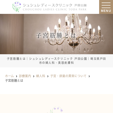
MENU
子宮筋腫とは
子宮筋腫とは｜シュシュレディースクリニック 戸田公園｜埼玉県戸田
市の婦人科・美容皮膚科
ホーム
診療案内
婦人科
子宮・卵巣の異常について
子宮筋腫とは