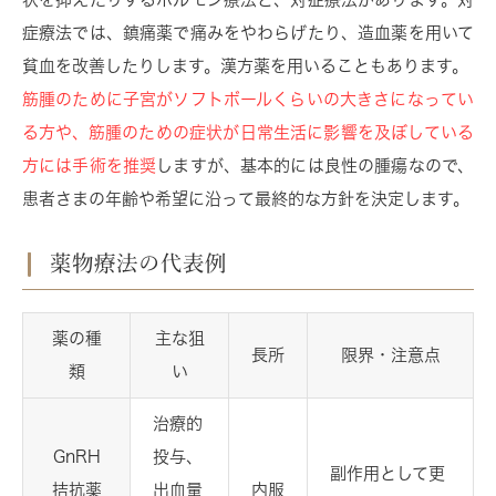
症療法では、鎮痛薬で痛みをやわらげたり、造血薬を用いて
貧血を改善したりします。漢方薬を用いることもあります。
筋腫のために子宮がソフトボールくらいの大きさになってい
る方や、筋腫のための症状が日常生活に影響を及ぼしている
方には手術を推奨
しますが、基本的には良性の腫瘍なので、
患者さまの年齢や希望に沿って最終的な方針を決定します。
薬物療法の代表例
薬の種
主な狙
長所
限界・注意点
類
い
治療的
GnRH
投与、
副作用として更
拮抗薬
出血量
内服