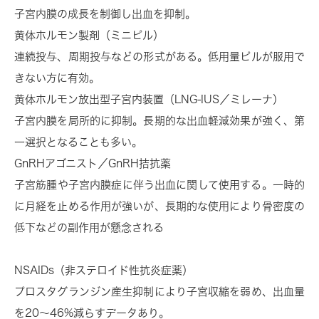
子宮内膜の成長を制御し出血を抑制。
黄体ホルモン製剤（ミニピル）
連続投与、周期投与などの形式がある。低用量ピルが服用で
きない方に有効。
黄体ホルモン放出型子宮内装置（LNG-IUS／ミレーナ）
子宮内膜を局所的に抑制。長期的な出血軽減効果が強く、第
一選択となることも多い。
GnRHアゴニスト／GnRH拮抗薬
子宮筋腫や子宮内膜症に伴う出血に関して使用する。一時的
に月経を止める作用が強いが、長期的な使用により骨密度の
低下などの副作用が懸念される
NSAIDs（非ステロイド性抗炎症薬）
プロスタグランジン産生抑制により子宮収縮を弱め、出血量
を
20〜46%
減らすデータあり。