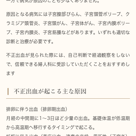
一方で病気が原因のことも少なくありません。
原因となる病気には
子宮膣部びらん
、
子宮頸管ポリープ
、
ク
ラミジア頸管炎
、
子宮頸がん
、
子宮体がん
、
子宮内膜ポリー
プ
、
子宮内膜炎
、
子宮筋腫
などがあります。いずれも適切な
診断と治療が必要です。
不正出血が見られた際には、自己判断で経過観察をしない
で、信頼できる婦人科に受診していただくことをおすすめし
ます
不正出血が起こる主な原因
排卵に伴う出血（排卵期出血）
月経の中間期に1〜3日ほど少量の出血。基礎体温が低温期
から高温期へ移行するタイミングで起こる。