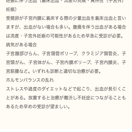
妊娠に伴う出血（着床出血・流産の兆候・異所性（子宮外）
妊娠）
受精卵が子宮内膜に着床する際の少量出血を着床出血と言い
ますが、出血がない場合も多い。腹痛を伴う出血がある場合
は流産・子宮外妊娠の可能性があるため早急に受診が必要。
病気がある場合
子宮膣部びらん、子宮頸管ポリープ、クラミジア頸管炎、子
宮頸がん、子宮体がん、子宮内膜ポリープ、子宮内膜炎、子
宮筋腫など。いずれも診断と適切な治療が必要。
ホルモンバランスの乱れ
ストレスや過度のダイエットなどで起こり、出血が長引くこ
とがある。放置すると治療が難渋し不妊症につながることも
あるため早めの受診が望ましい。