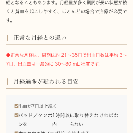
経となることもあります。月経量が多く期間が長い状態が続
くと
貧血
を起こしやすく、ほとんどの場合で治療が必要で
す。
正常な月経との違い
◆正常な月経は、周期は約 21〜35日で出血日数は平均 3〜
7日、出血量は一般的に 30〜80 mL 程度です。
月経過多が疑われる目安
出血が
7日以上
続く
パッド／タンポ
1時間以
に取り替えなければな
ンを
内
らない