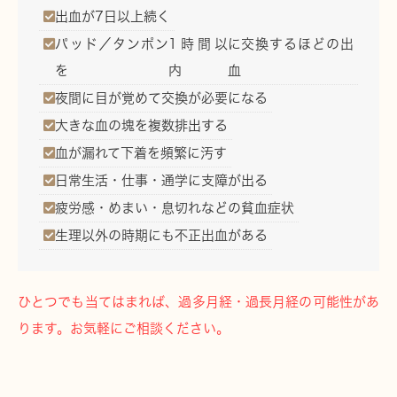
出血が
7日以上
続く
パッド／タンポン
1時間以
に交換するほどの出
を
内
血
夜間に目が覚めて交換
が必要になる
大きな血の塊
を複数排出する
血が漏れて
下着を頻繁に汚す
日常生活・仕事・通学に
支障
が出る
疲労感・めまい・息切れ
などの貧血症状
生理以外の時期にも
不正出血
がある
ひとつでも当てはまれば、過多月経・過長月経の可能性があ
ります。お気軽にご相談ください。