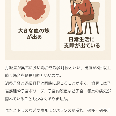
月経量が異常に多い場合を
過多月経
といい、出血が8日以上
続く場合を
過長月経
といいます。
過多月経と過長月経は同時に起こることが多く、背景には
子
宮筋腫
や
子宮ポリープ
、
子宮内膜症
など子宮・卵巣の病気が
隠れていることも少なくありません。
また
ストレス
などでホルモンバランスが崩れ、過多・過長月