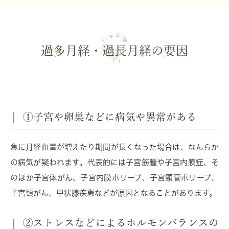
過多月経・過長月経の要因
①子宮や卵巣などに病気や異常がある
急に月経血量が増えたり期間が長くなった場合は、なんらか
の病気が疑われます。代表的には
子宮筋腫
や
子宮内膜症
、そ
のほか
子宮体がん
、
子宮内膜ポリープ
、
子宮頸管ポリープ
、
子宮頸がん
、
甲状腺疾患
などが原因となることがあります。
②ストレスなどによるホルモンバランスの