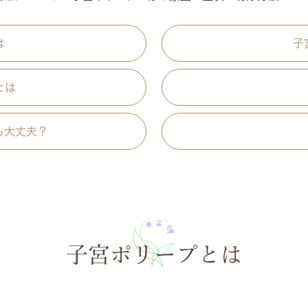
は
子
とは
も大丈夫？
子宮ポリープとは