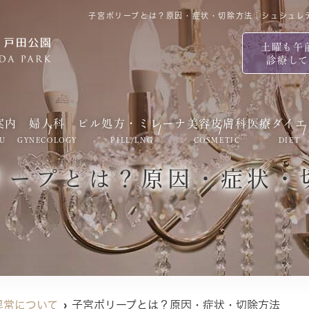
子宮ポリープとは？原因・症状・切除方法｜シュシュレ
土曜も午
診療し
案内
婦人科
ピル処方・ミレーナ
美容皮膚科
医療ダイエ
U
GYNECOLOGY
PILL/LNG
COSMETIC
DIET
リープとは？原因・症状・
異常について
子宮ポリープとは？原因・症状・切除方法