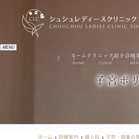
MENU
ホーム
クリニック紹介
診療
HOME
CLINIC
MEN
子宮ポ
ホーム
診療案内
婦人科
子宮・卵巣の