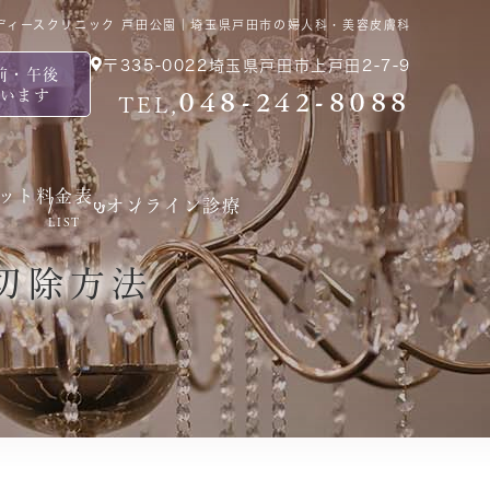
ディースクリニック 戸田公園｜埼玉県戸田市の婦人科・美容皮膚科
〒335-0022
埼玉県戸田市上戸田2-7-9
前・午後
ています
048-242-8088
TEL,
ット
料金表
オンライン診療
LIST
切除方法