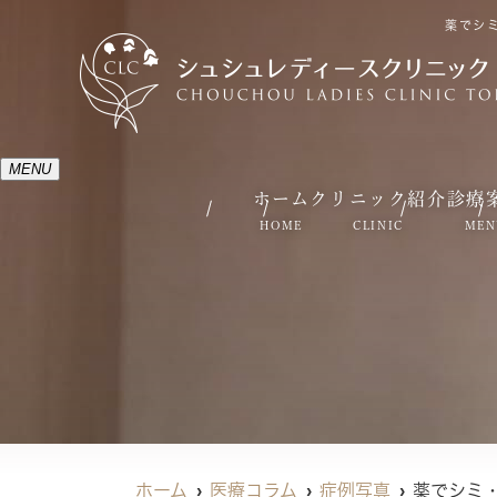
薬でシ
MENU
ホーム
クリニック紹介
診療
HOME
CLINIC
MEN
ホーム
医療コラム
症例写真
薬でシミ