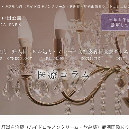
ミ・肝斑を治療（ハイドロキノンクリーム・飲み薬）症例画像あり｜シュシュレ
土曜も午
診療し
案内
婦人科
ピル処方・ミレーナ
美容皮膚科
医療ダイエ
U
GYNECOLOGY
PILL/LNG
COSMETIC
DIET
医療コラム
・肝斑を治療（ハイドロキノンクリーム・飲み薬）症例画像あ