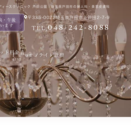
ディースクリニック 戸田公園｜埼玉県戸田市の婦人科・美容皮膚科
〒335-0022
埼玉県戸田市上戸田2-7-9
前・午後
ています
048-242-8088
TEL,
ット
料金表
オンライン診療
LIST
り